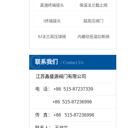
直通终端接头
保温法兰截止阀
I终端接头
超高压阀门
RJ法兰高压球阀
内螺纹低温拉断阀
C
联系我们
Contact Us
江苏鑫盛源阀门有限公司
电 话： +86 515
-
87237339
+86 515
-
87236996
传 真：
+86
515
-
87236996
联系人： 王祥生