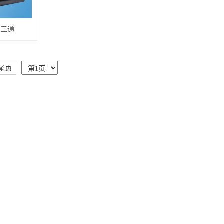
焊三通
尾页