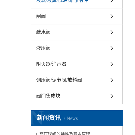
液氧/液氮/低温阀门/附件
闸阀
疏水阀
液压阀
阻火器/消声器
调压阀/调节阀/放料阀
阀门集成块
N
新闻资讯
News
高压球阀的特性及基本原理