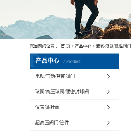
您当前的位置 ：
首 页
>
产品中心
>
液氧/液氮/低温阀门
P
产品中心
Product
电动/气动/智能阀门
球阀/高压球阀/硬密封球阀
仪表阀/针阀
超高压阀门/管件