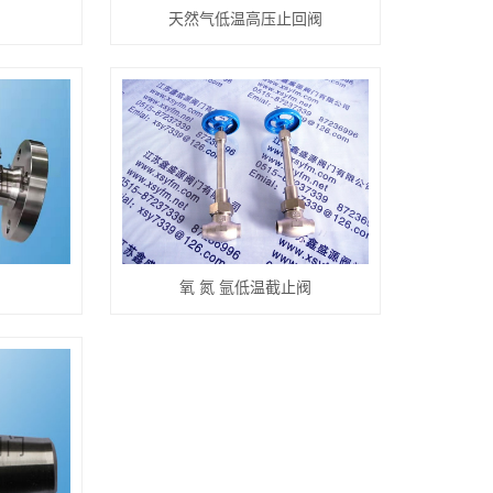
天然气低温高压止回阀
氧 氮 氩低温截止阀