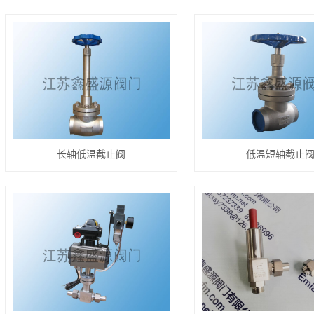
长轴低温截止阀
低温短轴截止