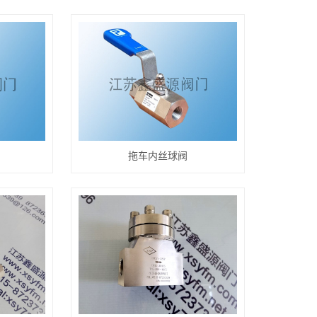
阀
拖车内丝球阀