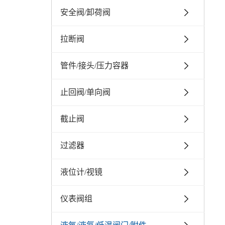
安全阀/卸荷阀
拉断阀
管件/接头/压力容器
止回阀/单向阀
截止阀
过滤器
液位计/视镜
仪表阀组