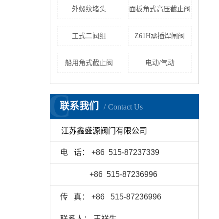
外螺纹堵头
面板角式高压截止阀
工式二阀组
Z61H承插焊闸阀
船用角式截止阀
电动/气动
C
联系我们
Contact Us
江苏鑫盛源阀门有限公司
电 话： +86 515
-
87237339
+86 515
-
87236996
传 真：
+86
515
-
87236996
联系人： 王祥生