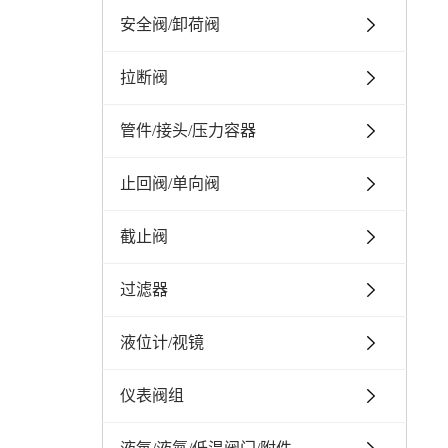
安全阀/卸荷阀
拉断阀
管件/接头/压力容器
止回阀/单向阀
截止阀
过滤器
液位计/视镜
仪表阀组