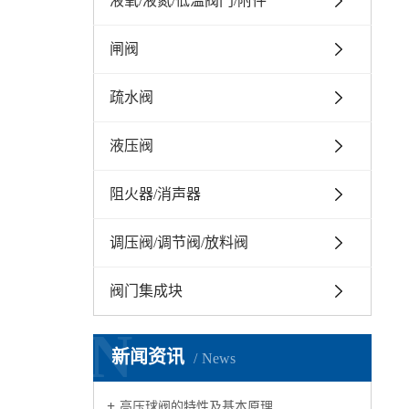
液氧/液氮/低温阀门/附件
闸阀
疏水阀
液压阀
阻火器/消声器
调压阀/调节阀/放料阀
阀门集成块
N
新闻资讯
News
高压球阀的特性及基本原理