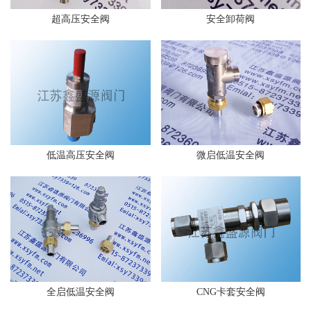
超高压安全阀
安全卸荷阀
低温高压安全阀
微启低温安全阀
全启低温安全阀
CNG卡套安全阀