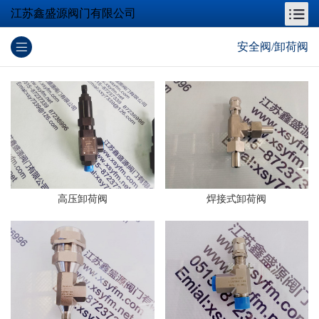
江苏鑫盛源阀门有限公司
安全阀/卸荷阀
高压卸荷阀
焊接式卸荷阀