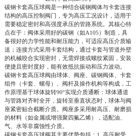
碳钢卡套高压球阀是一种结合碳钢阀体与卡套连接
结构的高压控制阀门，专为高压工况设计，适用于
需要稳定密封和高强度承压的管路系统。其核心特
点在于：阀体采用好的碳钢（如
A105）制造，具
备很好的力学性能和耐压能力，可适应高压介质输
送；连接方式采用卡套结构，通过卡套与管道外壁
的机械咬合实现密封，无需焊接或螺纹紧固，安装
便捷且密封度好，能有效抵抗振动和压力波动。
碳钢卡套高压球阀由球体、阀座、碳钢阀体、卡套
组件（卡套、螺母）、阀杆及操作机构等构成，工
作原理基于球体旋转
90°实现介质通断：球体通道
与管路对齐时全开，旋转至垂直状态时，球体与阀
座紧密贴合截断介质。阀座多采用耐高压、耐磨损
的材料（如金属或增强聚四氟乙烯），适配油、
气、水等非腐蚀性介质。
碳钢卡套高压球阀其主要优势包括：
1. 高压耐受