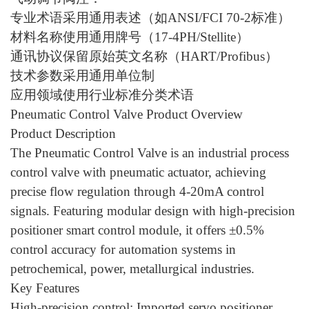
专业术语采用通用表述（如ANSI/FCI 70-2标准）
材料名称使用通用牌号（17-4PH/Stellite）
通讯协议保留原始英文名称（HART/Profibus）
技术参数采用通用单位制
应用领域使用行业标准分类术语
Pneumatic Control Valve Product Overview
Product Description
The Pneumatic Control Valve is an industrial process
control valve with pneumatic actuator, achieving
precise flow regulation through 4-20mA control
signals. Featuring modular design with high-precision
positioner smart control module, it offers ±0.5%
control accuracy for automation systems in
petrochemical, power, metallurgical industries.
Key Features
High-precision control: Imported servo positioner