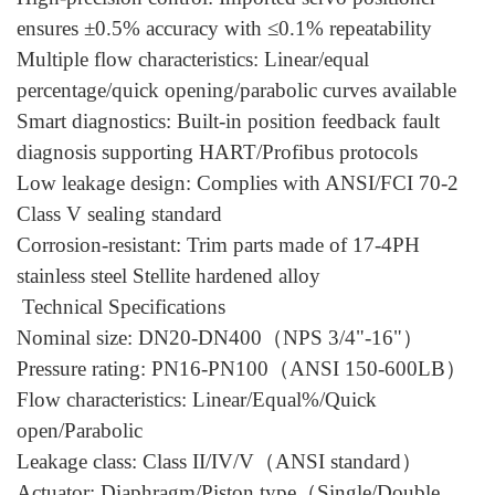
ensures ±0.5% accuracy with ≤0.1% repeatability
Multiple flow characteristics: Linear/equal
percentage/quick opening/parabolic curves available
Smart diagnostics: Built-in position feedback fault
diagnosis supporting HART/Profibus protocols
Low leakage design: Complies with ANSI/FCI 70-2
Class V sealing standard
Corrosion-resistant: Trim parts made of 17-4PH
stainless steel Stellite hardened alloy
Technical Specifications
Nominal size: DN20-DN400（NPS 3/4"-16"）
Pressure rating: PN16-PN100（ANSI 150-600LB）
Flow characteristics: Linear/Equal%/Quick
open/Parabolic
Leakage class: Class II/IV/V（ANSI standard）
Actuator: Diaphragm/Piston type（Single/Double