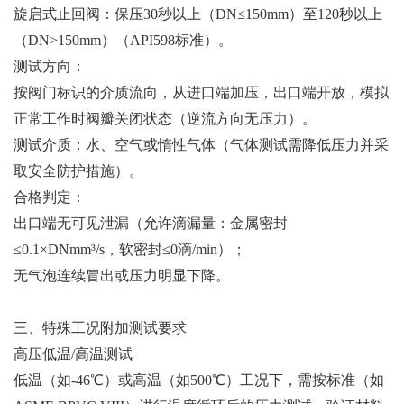
旋启式止回阀：保压30秒以上（DN≤150mm）至120秒以上
（DN>150mm）（API598标准）。
测试方向：
按阀门标识的介质流向，从进口端加压，出口端开放，模拟
正常工作时阀瓣关闭状态（逆流方向无压力）。
测试介质：水、空气或惰性气体（气体测试需降低压力并采
取安全防护措施）。
合格判定：
出口端无可见泄漏（允许滴漏量：金属密封
≤0.1×DNmm³/s，软密封≤0滴/min）；
无气泡连续冒出或压力明显下降。
三、特殊工况附加测试要求
高压低温/高温测试
低温（如-46℃）或高温（如500℃）工况下，需按标准（如