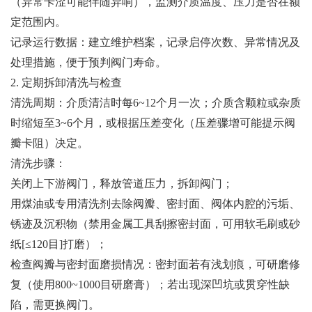
（异常卡涩可能伴随异响），监测介质温度、压力是否在额
定范围内。
记录运行数据：建立维护档案，记录启停次数、异常情况及
处理措施，便于预判阀门寿命。
2. 定期拆卸清洗与检查
清洗周期：介质清洁时每6~12个月一次；介质含颗粒或杂质
时缩短至3~6个月，或根据压差变化（压差骤增可能提示阀
瓣卡阻）决定。
清洗步骤：
关闭上下游阀门，释放管道压力，拆卸阀门；
用煤油或专用清洗剂去除阀瓣、密封面、阀体内腔的污垢、
锈迹及沉积物（禁用金属工具刮擦密封面，可用软毛刷或砂
纸[≤120目]打磨）；
检查阀瓣与密封面磨损情况：密封面若有浅划痕，可研磨修
复（使用800~1000目研磨膏）；若出现深凹坑或贯穿性缺
陷，需更换阀门。