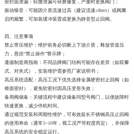
密封面泄漏：轻微泄漏可研磨修复，严重时更换阀门；
振动噪音：可能因介质流速过高（建议流速≤8m/s）或阀瓣
启闭频繁，可加装缓冲装置或更换为静音型止回阀。
四、注意事项
禁止带压维护：维护前务必切断上下游介质，释放管道压
力，悬挂“禁止操作”警示牌；
遵循制造商指南：不同品牌阀门结构可能存在差异（如双瓣
式、对夹式），安装维护需参照厂家说明书；
高压系统适配：高压工况下优先选择金属硬密封止回阀（如
锥面密封），避免软密封因高压变形失效；
备用阀储备：关键流程中建议储备同型号阀门，以便故障时
快速更换，减少停机时间。
通过规范安装和周期性维护，可有效延长不锈钢高压止回阀
的使用寿命（通常5~10年，视工况严苛程度而定），并保障
高压系统的安全稳定运行。