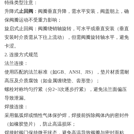
特殊类型注意：
升降式
止回阀
：阀瓣垂直升降，需水平安装，阀盖朝上，确
保阀瓣运动不受重力影响；
旋启式止回阀：阀瓣绕销轴旋转，可水平或垂直安装（垂直
安装时介质需从下往上流动），但需阀瓣旋转轴水平，避免
卡涩。
2. 连接方式规范
法兰连接：
使用匹配的法兰标准（如GB、ANSI、JIS），垫片材质需耐
高压及介质腐蚀（如金属缠绕垫、齿形垫）；
螺栓对称均匀拧紧（分2~3次逐步拧紧），避免法兰面偏压
导致泄漏。
焊接连接：
采用氩弧焊或惰性气体保护焊，焊接前拆除阀体内的密封件
（如橡胶垫片），防止高温损坏；
焊接时阀门保持微开状态，避免高温导致阀瓣与密封面粘