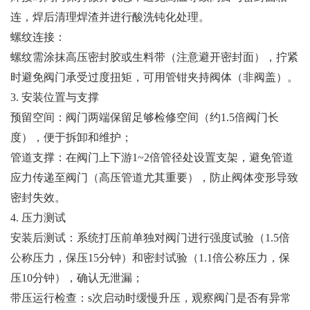
连，焊后清理焊渣并进行酸洗钝化处理。
螺纹连接：
螺纹需涂抹高压密封胶或生料带（注意避开密封面），拧紧
时避免阀门承受过度扭矩，可用管钳夹持阀体（非阀盖）。
3. 安装位置与支撑
预留空间：阀门两端保留足够检修空间（约1.5倍阀门长
度），便于拆卸和维护；
管道支撑：在阀门上下游1~2倍管径处设置支架，避免管道
应力传递至阀门（高压管道尤其重要），防止阀体变形导致
密封失效。
4. 压力测试
安装后测试：系统打压前单独对阀门进行强度试验（1.5倍
公称压力，保压15分钟）和密封试验（1.1倍公称压力，保
压10分钟），确认无泄漏；
带压运行检查：s次启动时缓慢升压，观察阀门是否有异常