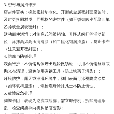
3. 密封与润滑维护
密封件更换：橡胶密封垫老化、开裂或金属密封面腐蚀时，
及时更换同材质、同规格的密封件（如不锈钢阀座配聚四氟
乙烯或金属硬密封）；
活动部件润滑：对旋启式阀瓣销轴、升降式阀杆等活动部
位，涂抹高温高压润滑脂（如二硫化钼润滑脂），防止卡滞
（注意避开密封面）。
4. 防腐与防锈处理
表面维护：不锈钢阀体若出现轻微锈斑，可用不锈钢丝刷或
抛光布清理，避免使用碳钢工具（防止铁离子污染）；
环境防护：露天或潮湿环境中，阀门表面可涂覆防腐涂层
（如环氧树脂漆），螺栓螺母涂抹凡士林防止锈蚀。
5. 故障应急处理
阀瓣卡阻：表现为逆流或泄漏，需立即停机，拆卸清理杂
质，检查阀瓣导向机构是否变形；