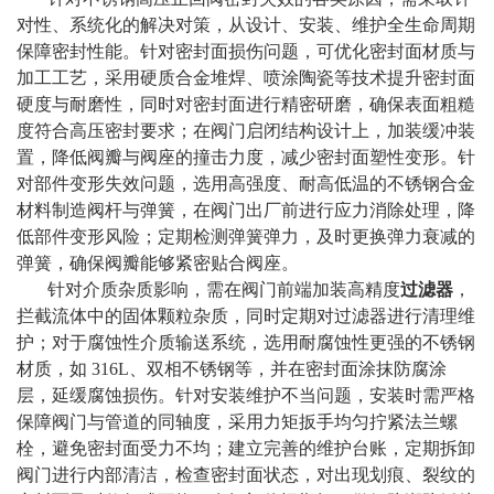
对性、系统化的解决对策，从设计、安装、维护全生命周期
保障密封性能。针对密封面损伤问题，可优化密封面材质与
加工工艺，采用硬质合金堆焊、喷涂陶瓷等技术提升密封面
硬度与耐磨性，同时对密封面进行精密研磨，确保表面粗糙
度符合高压密封要求；在阀门启闭结构设计上，加装缓冲装
置，降低阀瓣与阀座的撞击力度，减少密封面塑性变形。针
对部件变形失效问题，选用高强度、耐高低温的不锈钢合金
材料制造阀杆与弹簧，在阀门出厂前进行应力消除处理，降
低部件变形风险；定期检测弹簧弹力，及时更换弹力衰减的
弹簧，确保阀瓣能够紧密贴合阀座。
针对介质杂质影响，需在阀门前端加装高精度
过滤器
，
拦截流体中的固体颗粒杂质，同时定期对过滤器进行清理维
护；对于腐蚀性介质输送系统，选用耐腐蚀性更强的不锈钢
材质，如 316L、双相不锈钢等，并在密封面涂抹防腐涂
层，延缓腐蚀损伤。针对安装维护不当问题，安装时需严格
保障阀门与管道的同轴度，采用力矩扳手均匀拧紧法兰螺
栓，避免密封面受力不均；建立完善的维护台账，定期拆卸
阀门进行内部清洁，检查密封面状态，对出现划痕、裂纹的