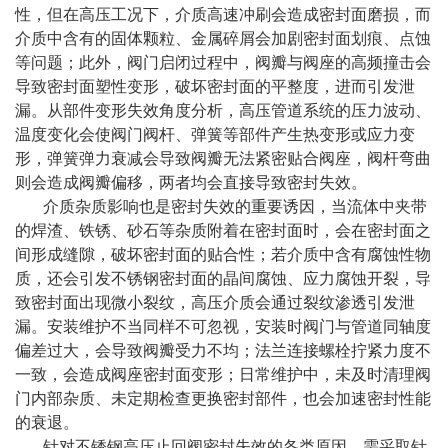
性，但在高压工况下，介质高速冲刷会造成密封面磨损，而
介质中含有的固体颗粒、金属碎屑会加剧密封面划痕、点蚀
等问题；此外，阀门启闭过程中，阀瓣与阀座的高频撞击会
导致密封面塑性变形，破坏密封面的平整度，进而引发泄
漏。从部件变形失效角度分析，高压管道系统的压力波动、
温度变化会使阀门阀杆、弹簧等部件产生热变形或应力变
形，弹簧弹力衰减会导致阀瓣无法紧密贴合阀座，阀杆弯曲
则会造成阀瓣偏移，两者均会直接导致密封失效。
介质杂质影响也是密封失效的重要诱因，当流体中夹带
的焊渣、铁锈、砂石等杂质附着在密封面时，会在密封面之
间形成缝隙，破坏密封面的贴合性；若介质中含有腐蚀性物
质，还会引发不锈钢密封面的晶间腐蚀、应力腐蚀开裂，导
致密封面出现微小裂纹，高压介质会通过裂纹渗透引发泄
漏。安装维护不当同样不可忽视，安装时阀门与管道同轴度
偏差过大，会导致阀瓣受力不均；法兰连接螺栓拧紧力度不
一致，会造成阀座密封面变形；日常维护中，未及时清理阀
门内部杂质、未定期检查更换密封部件，也会加速密封性能
的衰退。
针对不锈钢高压止回阀密封失效的各类原因，需采取针