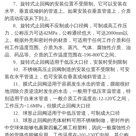
7、旋转式止回阀的安装位置不受限制。它可以安装在
水平、垂直或倾斜的管道上。如果安装在垂直管道上，介质
的流动应该从下到上。
8、旋转式止回阀不应制成小口径阀，可制成高工作压
力，公称压力可达42MPa，公称通径也大，可达2000mm以
上。根据外壳和密封件的材质，可适用于任何工作介质和任
何工作温度范围。介质为水、蒸汽、气体、腐蚀性介质、油
品、药品等。介质的工作温度范围在-196-800℃之间。
9、旋转式止回阀适用于低压大口径，安装时受到限制
10、不锈钢高压止回阀制造的安装位置不受限制，可安
装在水平管道上，也可安装在垂直或倾斜管道上；
11、膜式止回阀适用于容易发生水击的管道，膜能很好
地消除介质逆流时发生的水击，一般用于低压常温管道，特
别适用于自来水管道，一般介质工作温度在-12-120℃之间，
工作压力<1.6MPa，但膜式止回阀大口径
12、球形止回阀适用于中低压管道，可制成大口径
13、球形止回阀的壳体材料可用不锈钢制做，密封件的
中空球体能够包裹聚四氟乙烯工程塑料，因此一般腐蚀性介
质的管路也能够应用，工作温度在-101-150℃中间，其公称