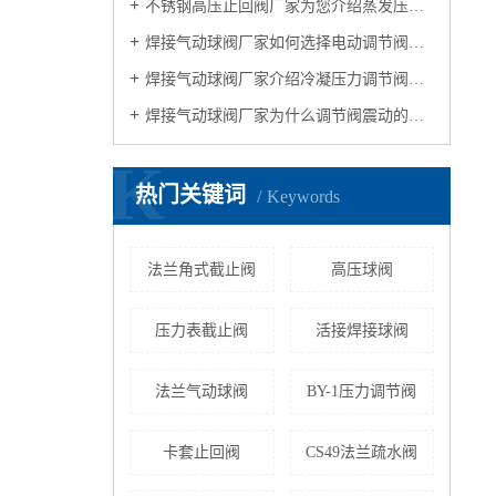
不锈钢高压止回阀厂家为您介绍蒸发压力调节阀
焊接气动球阀厂家如何选择电动调节阀合适的口径大小
焊接气动球阀厂家介绍冷凝压力调节阀和吸气压力调节阀
焊接气动球阀厂家为什么调节阀震动的原因
K
热门关键词
Keywords
法兰角式截止阀
高压球阀
压力表截止阀
活接焊接球阀
法兰气动球阀
BY-1压力调节阀
卡套止回阀
CS49法兰疏水阀