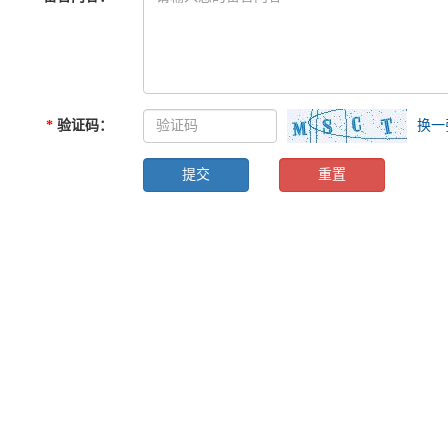
*
验证码
：
换一