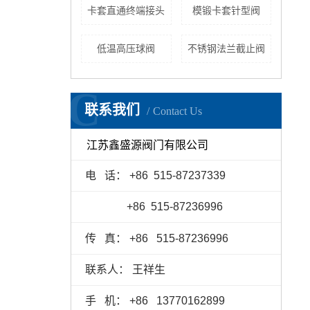
卡套直通终端接头
模锻卡套针型阀
低温高压球阀
不锈钢法兰截止阀
C
联系我们
Contact Us
江苏鑫盛源阀门有限公司
电 话： +86 515
-
87237339
+86 515
-
87236996
传 真：
+86
515
-
87236996
联系人： 王祥生
手 机：
+86
13770162899