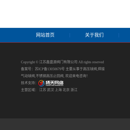
网站首页
关于我们
Copyright © 江苏鑫盛源阀门有限公司 All rights reserved
备案号：
苏ICP备13050679号
主要从事于
高压球阀
,
焊接
气动球阀
,
不锈钢高压止回阀
, 欢迎来电咨询！
技术支持：
主营区域：
江苏
武汉
上海
北京
浙江